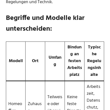
Regelungen und Technik.
Begriffe und Modelle klar
unterscheiden:
Bindun
Typisc
g an
he
Umfan
Modell
Ort
festen
Regelu
g
Arbeits
ngsinh
platz
alte
Arbeits
zeit,
Teilweis
Keine
Datens
Homeo
Zuhaus
e oder
feste
chutz,