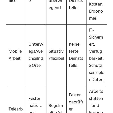
ffice
e
überwi
Diensts
Kosten,
egend
telle
Ergono
mie
IT-
Sicherh
Unterw
Keine
eit,
Mobile
egs/we
Situativ
feste
Verfüg
Arbeit
chselnd
/flexibel
Diensts
barkeit,
e Orte
telle
Schutz
sensible
r Daten
Arbeits
Fester,
Fester
stätten
geprüft
häuslic
Regelm
- und
Telearb
er
her
äßig/pl
Ergono