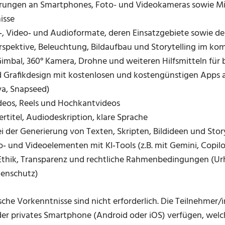
rungen an Smartphones, Foto- und Videokameras sowie Mi
isse
‑, Video‑ und Audioformate, deren Einsatzgebiete sowie de
rspektive, Beleuchtung, Bildaufbau und Storytelling im k
 Gimbal, 360° Kamera, Drohne und weiteren Hilfsmitteln f
d Grafikdesign mit kostenlosen und kostengünstigen App
va, Snapseed)
ideos, Reels und Hochkantvideos
tertitel, Audiodeskription, klare Sprache
i der Generierung von Texten, Skripten, Bildideen und Sto
o‑ und Videoelementen mit KI‑Tools (z.B. mit Gemini, Copilo
 Ethik, Transparenz und rechtliche Rahmenbedingungen (Ur
enschutz)
che Vorkenntnisse sind nicht erforderlich. Die Teilnehmer/
oder privates Smartphone (Android oder iOS) verfügen, we