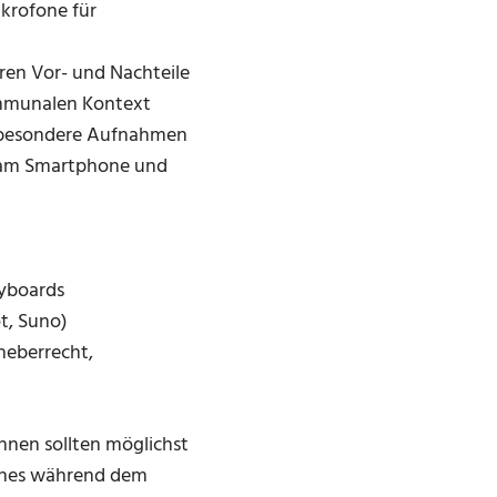
krofone für
ren Vor- und Nachteile
ommunalen Kontext
ür besondere Aufnahmen
s am Smartphone und
ryboards
t, Suno)
heberrecht,
innen sollten möglichst
lches während dem